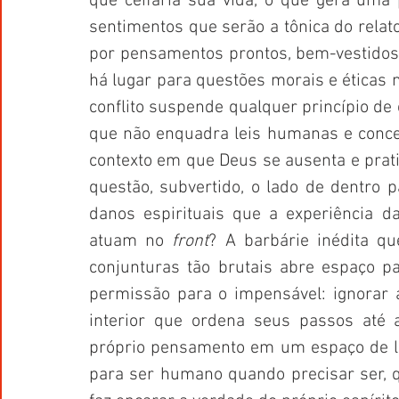
que ceifaria sua vida, o que gera uma 
sentimentos que serão a tônica do relato
por pensamentos prontos, bem-vestidos d
há lugar para questões morais e éticas n
conflito suspende qualquer princípio de c
que não enquadra leis humanas e concei
contexto em que Deus se ausenta e prat
questão, subvertido, o lado de dentro 
danos espirituais que a experiência d
atuam no 
front
? A barbárie inédita 
conjunturas tão brutais abre espaço p
permissão para o impensável: ignorar a
interior que ordena seus passos até 
próprio pensamento em um espaço de li
para ser humano quando precisar ser, qu