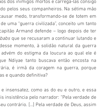
s dos inimigos mortos e carregá-las consigo 
ado pelos seus companheiros. Na sétima mão 
 causar medo, transformando-se de totem em 
 de uma “guerra civilizada”, conceito um tanto 
o capitão Armand defende – logo depois de ter 
ubabs
 que se recusaram a continuar lutando e 
desse momento, à solidão natural da guerra 
 advém do estigma da loucura ao qual ele é 
que Ndiyae tanto buscava então encosta na 
rária, é irmã da coragem na guerra, porque 
s e quando definitiva? 
e insensatez, como as do eu e outro, e essa 
 insistência pelo narrador: “Pela verdade de 
u contrário. [...] Pela verdade de Deus, assim 