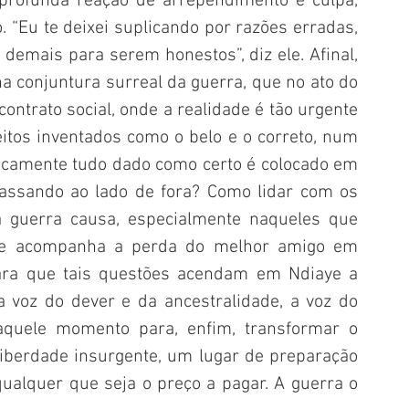
profunda reação de arrependimento e culpa, 
. “Eu te deixei suplicando por razões erradas, 
emais para serem honestos”, diz ele. Afinal, 
a conjuntura surreal da guerra, que no ato do 
ontrato social, onde a realidade é tão urgente 
tos inventados como o belo e o correto, num 
icamente tudo dado como certo é colocado em 
passando ao lado de fora? Como lidar com os 
a guerra causa, especialmente naqueles que 
que acompanha a perda do melhor amigo em 
ara que tais questões acendam em Ndiaye a 
 voz do dever e da ancestralidade, a voz do 
aquele momento para, enfim, transformar o 
berdade insurgente, um lugar de preparação 
alquer que seja o preço a pagar. A guerra o 