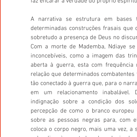
faz encarar a verdade do próprio espírito
A narrativa se estrutura em bases t
determinadas construções frasais que c
sobretudo a presença de Deus no discur
Com a morte de Mademba, Ndiaye se a
inconcebíveis, como a imagem das trin
aberta à guerra, esta com frequência r
relação que determinados combatentes t
tão conectado à guerra que, para o narr
em um relacionamento inabalável. D
indignação sobre a condição dos so
percepção de como o branco europeu se
sobre as pessoas negras para, com ele,
coloca o corpo negro, mais uma vez, a 