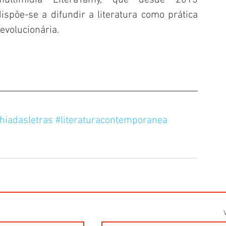
multimídia LiteraTamy, que desde 2015 
dispõe-se a difundir a literatura como prática 
revolucionária.
iadasletras
#literaturacontemporanea