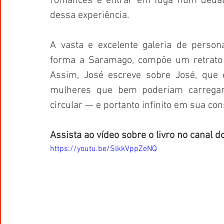
romances é entrar em fuga num dédalo
dessa experiência.
A vasta e excelente galeria de person
forma a Saramago, compõe um retrato m
Assim, José escreve sobre José, que 
mulheres que bem poderiam carregar
circular — e portanto infinito em sua cons
Assista ao vídeo sobre o livro no canal d
https://youtu.be/SlkkVppZeNQ