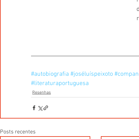
#autobiografia
#joséluíspeixoto
#companh
#literaturaportuguesa
Resenhas
Posts recentes