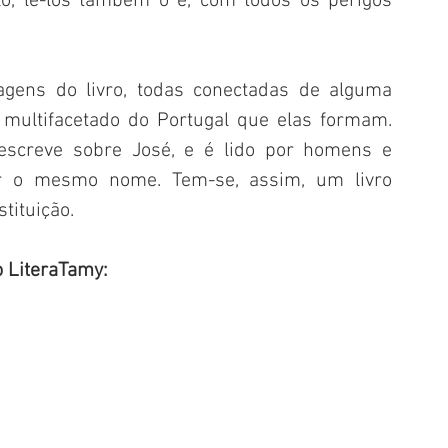
, lê-los também o é, com todos os perigos 
agens do livro, todas conectadas de alguma 
ultifacetado do Portugal que elas formam. 
escreve sobre José, e é lido por homens e 
 o mesmo nome. Tem-se, assim, um livro 
tituição.
o LiteraTamy: