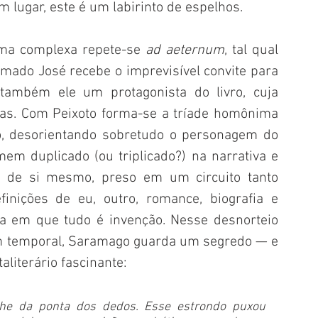
m lugar, este é um labirinto de espelhos.
ama complexa repete-se 
ad aeternum
, tal qual 
ado José recebe o imprevisível convite para 
também ele um protagonista do livro, cuja 
as. Com Peixoto forma-se a tríade homônima 
o, desorientando sobretudo o personagem do 
em duplicado (ou triplicado?) na narrativa e 
 de si mesmo, preso em um circuito tanto 
finições de eu, outro, romance, biografia e 
 em que tudo é invenção. Nesse desnorteio 
m temporal, Saramago guarda um segredo — e 
aliterário fascinante:
lhe da ponta dos dedos. Esse estrondo puxou 