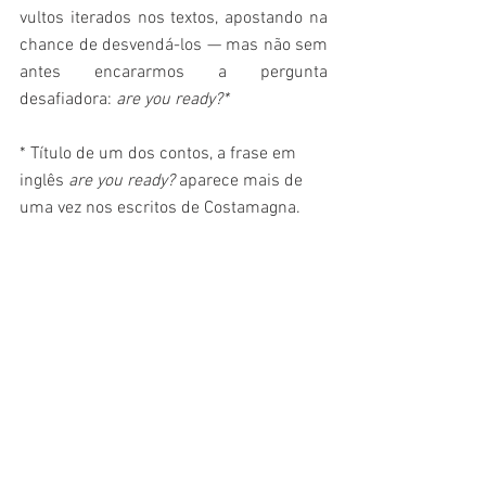
vultos iterados nos textos, apostando na 
chance de desvendá-los — mas não sem 
antes encararmos a pergunta 
desafiadora: 
are you ready?*
* Título de um dos contos, a frase em 
inglês 
are you ready? 
aparece mais de 
uma vez nos escritos de Costamagna.
Assista ao vídeo sobre o livro no canal 
do LiteraTamy:
https://youtu.be/YL0bzMjQIa8