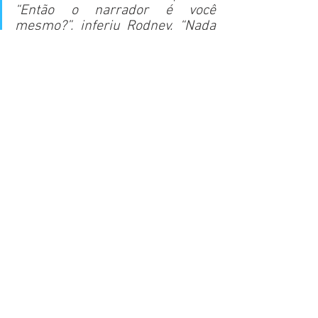
“Então o narrador é você 
mesmo?”, inferiu Rodney. “Nada 
disso”, devolvi, feliz porque agora 
era eu quem conseguia 
confundi-lo. “Ele se parece em 
tudo comigo, mas não sou eu.”
(2018, p. 54)
Ora, não por acaso o narrador de 
A 
velocidade da luz
 não é nomeado, assim 
como também não é acidental a inserção 
do trecho acima no romance. Avaliando 
essas duas escolhas tomadas por 
Cercas no processo de pensar como 
construir seu livro, seguramente o que o 
autor buscava era atingir certo efeito, 
efeito este que se torna o grande pulo do 
gato da obra. Se não sabemos quem é o 