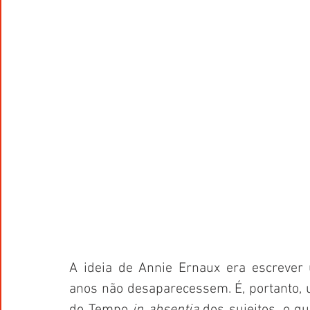
A ideia de Annie Ernaux era escrever 
anos não desaparecessem. É, portanto, u
do Tempo 
in absentia
 dos sujeitos, o q