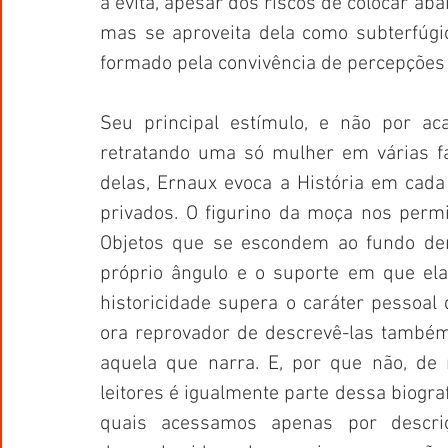
a evita, apesar dos riscos de colocar aba
mas se aproveita dela como subterfúgi
formado pela convivência de percepções 
Seu principal estímulo, e não por aca
retratando uma só mulher em várias fas
delas, Ernaux evoca a História em cada
privados. O figurino da moça nos permi
Objetos que se escondem ao fundo den
próprio ângulo e o suporte em que elas
historicidade supera o caráter pessoal
ora reprovador de descrevê-las também 
aquela que narra. E, por que não, de m
leitores é igualmente parte dessa biograf
quais acessamos apenas por descriç