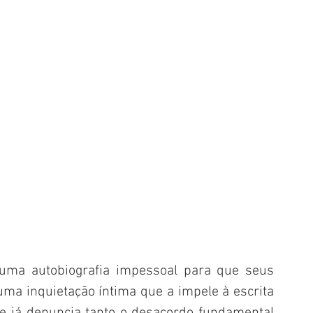
uma autobiografia impessoal para que seus 
ma inquietação íntima que a impele à escrita 
ue já denuncia tanto o desacordo fundamental 