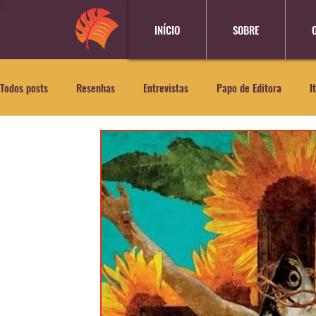
INÍCIO
SOBRE
Todos posts
Resenhas
Entrevistas
Papo de Editora
I